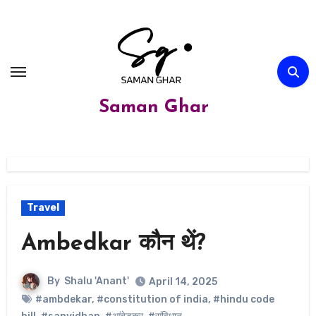
Skip
to
content
Saman Ghar
Travel
Ambedkar कौन थें?
By
Shalu 'Anant'
April 14, 2025
#ambdekar
,
#constitution of india
,
#hindu code